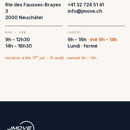
Rte des Fausses-Brayes
+41 32 724 51 41
3
info@jmove.ch
2000 Neuchâtel
MAR – VEN
SAMEDI
9h – 12h30
9h – 16h
· été 9h – 14h
14h – 18h30
Lundi · fermé
er
Horaires d'été (1
juil. – 15 août) : samedi 9h – 14h.
Ouvrir dans Google Maps →