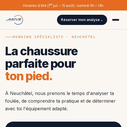
er
Horaires d'été (1
juil. – 15 août) : samedi 9h – 14h.
Réserver mon analyse
Analyse de foulée
RUNNING SPÉCIALISTE · NEUCHÂTEL
La chaussure
Nos marques
parfaite pour
ton pied.
À Neuchâtel, nous prenons le temps d'analyser ta
foulée, de comprendre ta pratique et de déterminer
avec toi l'équipement adapté.