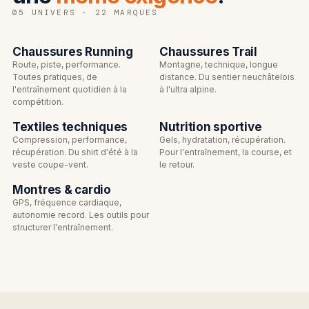
05 UNIVERS · 22 MARQUES
→
→
Chaussures Running
Chaussures Trail
01 · ROUTE
02 · MONTAGNE
Route, piste, performance.
Montagne, technique, longue
Toutes pratiques, de
distance. Du sentier neuchâtelois
l'entraînement quotidien à la
à l'ultra alpine.
→
→
compétition.
Textiles techniques
Nutrition sportive
03 · TEXTILE
04 · ÉNERGIE
Compression, performance,
Gels, hydratation, récupération.
récupération. Du shirt d'été à la
Pour l'entraînement, la course, et
→
veste coupe-vent.
le retour.
Montres & cardio
05 · PRÉCISION
GPS, fréquence cardiaque,
autonomie record. Les outils pour
structurer l'entraînement.